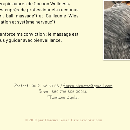
érapie auprès de Cocoon Wellness,
ses auprès de professionnels reconnus
ark ball massage") et Guillaume Wies
sation et système nerveux")
nforce ma conviction : le massage est
ous y guider avec bienveillance.
Contact : 06.21.68.59.68 /
flozen.bienetre@gmail.com
Siren : 850 796 806 00014
Mentions légales
​© 2019 par Florence Gosse. Créé avec
Wix.com