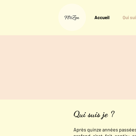
Accueil
Qui sui
Qui suis je ?
Après quinze années passées 
profond s’est fait sentir :