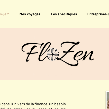
s-je ?
Mes voyages
Les spécifiques
Entreprises 
dans l’univers de la finance, un besoin
 celui de retrouver du sens et de me